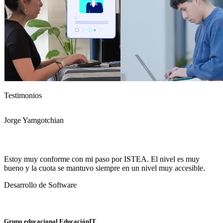
Testimonios
Jorge Yamgotchian
M
Estoy muy conforme con mi paso por ISTEA. El nivel es muy
F
bueno y la cuota se mantuvo siempre en un nivel muy accesible.
q
a
Desarrollo de Software
D
Grupo educacional EducaciónIT